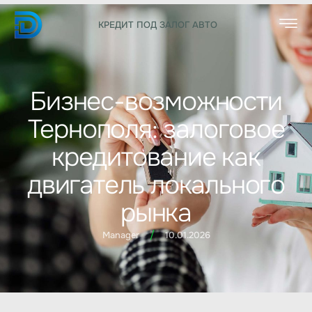
КРЕДИТ ПОД ЗАЛОГ АВТО
Бизнес-возможности
Тернополя: залоговое
кредитование как
двигатель локального
рынка
/
Manager
10.01.2026