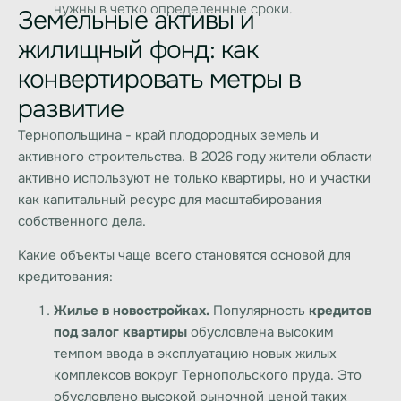
нужны в четко определенные сроки.
Земельные активы и
жилищный фонд: как
конвертировать метры в
развитие
Тернопольщина - край плодородных земель и
активного строительства. В 2026 году жители области
активно используют не только квартиры, но и участки
как капитальный ресурс для масштабирования
собственного дела.
Какие объекты чаще всего становятся основой для
кредитования:
Жилье в новостройках.
Популярность
кредитов
под залог квартиры
обусловлена ​​высоким
темпом ввода в эксплуатацию новых жилых
комплексов вокруг Тернопольского пруда. Это
обусловлено высокой рыночной ценой таких