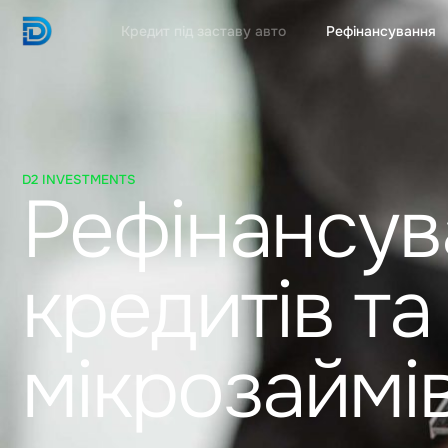
Кредит під заставу авто
Рефінансування
D2 INVESTMENTS
Рефінансув
кредитів та
мікрозаймів