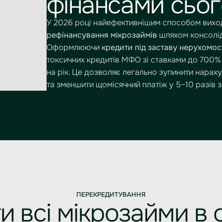
фінансами сьог
У 2026 році найефективнішим способом виходу
рефінансування мікрозаймів
шляхом консоліда
Оформлюючи
кредити під заставу нерухомос
токсичних кредитів МФО зі ставками до 700% 
на рік. Це дозволяє легально зупинити нарах
та зменшити щомісячний платіж у 5–10 разів 
ПЕРЕКРЕДИТУВАННЯ
и всі мікрозайми в