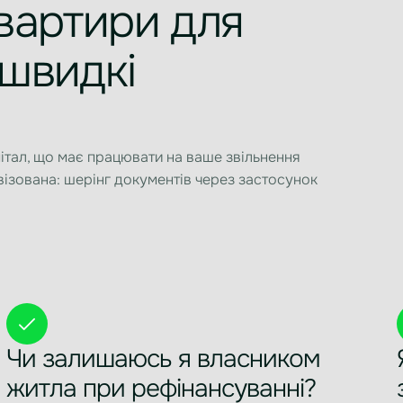
квартири для
 швидкі
пітал, що має працювати на ваше звільнення
візована: шерінг документів через застосунок
Чи залишаюсь я власником
житла при рефінансуванні?