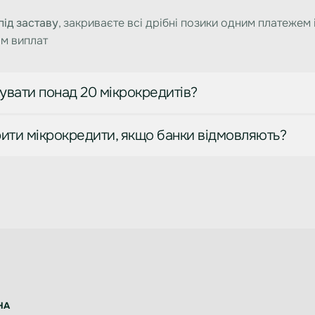
під заставу
, закриваєте всі дрібні позики одним платежем 
ом виплат
увати понад 20 мікрокредитів?
рити мікрокредити, якщо банки відмовляють?
НА