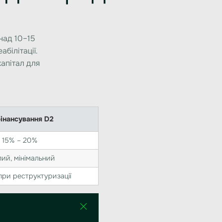
над 10–15
білітації.
апітал для
інансування D2
15% – 20%
ий, мінімальний
 при реструктуризації