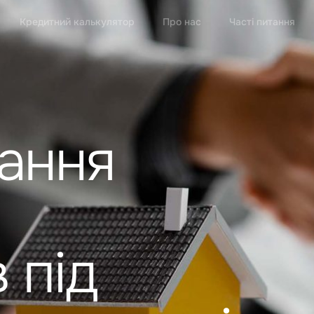
Кредитний калькулятор
Про нас
Часті питання
ання
 під