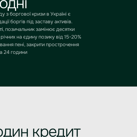
одні
 з боргової кризи в Україні є
ції боргів під заставу активів.
ті
, позичальник замінює десятки
річних на єдину позику від 15-20%
ування пені, закрити прострочення
за 24 години
 один кредит