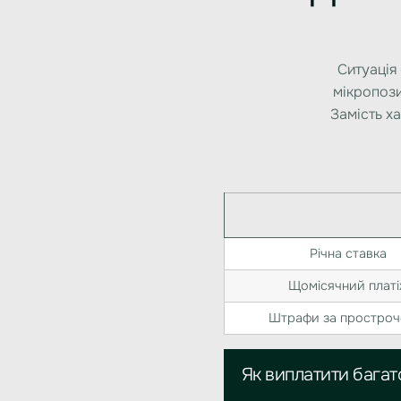
Ситуація
мікропози
Замість х
Річна ставка
Щомісячний плат
Штрафи за простроч
Як виплатити багат