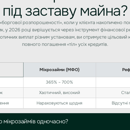
під заставу майна?
 «боргової розпорошеності», коли у клієнта накопичено по
к, у 2026 році вирішується через інструмент фінансової реа
аотичних виплат різним установам, ви отримуєте цільовий к
повного погашення «тіл» усіх кредитів.
Мікрозайми (МФО)
Реф
365% – 700%
іж
Хаотичний, високий
Стал
ення
Нараховуються щодня
Відсутні
о мікрозаймів одночасно?