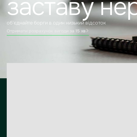
заставу не
об’єднайте борги в один низький відсоток
Отримати розрахунок вигоди за 15 хв